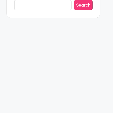
Search