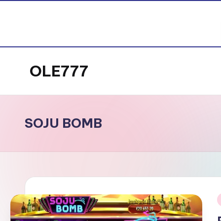
OLE777
Skip
to
content
SOJU BOMB
i